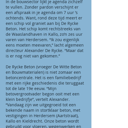
In de bouwsector lijkt je agenda zichzelf
te vullen. Zonder pardon verschijnt er
een afspraak in je agenda om 7 uur ’s
ochtends. Want, rond deze tijd meert er
een schip vol graniet aan bij De Rycke
Beton. Het schip komt rechtstreeks van
de Waaslandhaven in Kallo, zo’n zes uur
varen van Herdersem. “Ik zou eigenlijk
eens moeten meevaren,” lacht algemeen
directeur Alexander De Rycke. “Maar dat
is er nog niet van gekomen.”
De Rycke Beton (vroeger De Witte Beton
en Bouwmaterialen) is niet zomaar een
betoncentrale. Het is een familiebedrijf
met een rijke geschiedenis die teruggaat
tot de late 19e eeuw. “Mijn
betovergrootvader begon ooit met een
klein bedrijfje”, vertelt Alexander.
“Vandaag zijn we uitgegroeid tot een
bekende naam in stortklaar beton, met
vestigingen in Herdersem (Aartstraat),
Kallo en Kieldrecht. Onze beton wordt
gebruikt voor vloeren, wegenwerken en