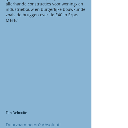
allerhande constructies voor woning- en
industriebouw en burgerlijke bouwkunde
zoals de bruggen over de E40 in Erpe-
Mere.”
Tim Delmoite
Duurzaam beton? Absoluut!